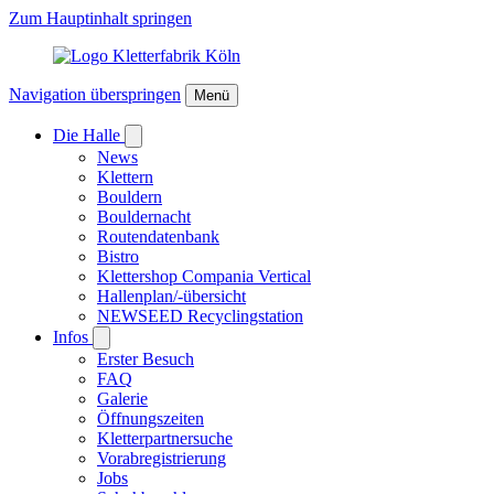
Zum Hauptinhalt springen
Navigation überspringen
Menü
Die Halle
News
Klettern
Bouldern
Bouldernacht
Routendatenbank
Bistro
Klettershop Compania Vertical
Hallenplan/-übersicht
NEWSEED Recyclingstation
Infos
Erster Besuch
FAQ
Galerie
Öffnungszeiten
Kletterpartnersuche
Vorabregistrierung
Jobs