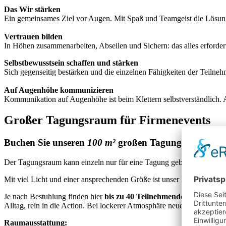
Das Wir stärken
Ein gemeinsames Ziel vor Augen. Mit Spaß und Teamgeist die Lösung
Vertrauen bilden
In Höhen zusammenarbeiten, Abseilen und Sichern: das alles erfordert
Selbstbewusstsein schaffen und stärken
Sich gegenseitig bestärken und die einzelnen Fähigkeiten der Teilneh
Auf Augenhöhe kommunizieren
Kommunikation auf Augenhöhe ist beim Klettern selbstverständlich. Au
Großer Tagungsraum für Firmenevents
Buchen Sie unseren
100 m²
großen Tagungsraum und p
Der Tagungsraum kann einzeln nur für eine Tagung gebucht werden o
Mit viel Licht und einer ansprechenden Größe ist unser Raum im Wes
Je nach Bestuhlung finden hier
bis zu 40 Teilnehmende
Platz. Sie b
Alltag, rein in die Action. Bei lockerer Atmosphäre neue Dinge auf
Raumausstattung: