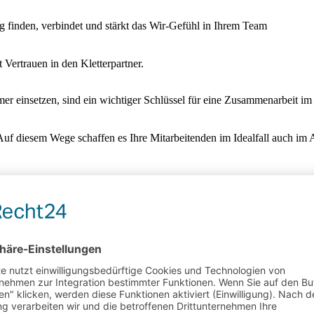
 finden, verbindet und stärkt das Wir-Gefühl in Ihrem Team
 Vertrauen in den Kletterpartner.
mer einsetzen, sind ein wichtiger Schlüssel für eine Zusammenarbeit i
f diesem Wege schaffen es Ihre Mitarbeitenden im Idealfall auch im Ar
rofitieren Sie von der anregenden Atmosphäre in uns
der zusätzlich zu einem Firmenevent.
ten von Köln genau richtig für Ihre Seminare, Tagungen und Weiterbil
enötigen einen Beamer, eine Leinwand oder eine Flipchart? Wir haben d
nehmen. Individuelle Betreuung, Bestuhlung und Bewirtung nach Wunsc