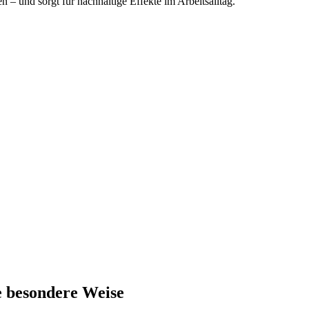
 und sorgt für nachhaltige Effekte im Arbeitsalltag.
e besondere Weise