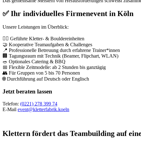
Das gemeinsame Meistern von Herausforderungen schweißt zusammen –
✅ Ihr individuelles Firmenevent in Köln
Unsere Leistungen im Überblick:
🧗‍♂️ Geführte Kletter- & Bouldereinheiten
🤝 Kooperative Teamaufgaben & Challenges
📍 Professionelle Betreuung durch erfahrene Trainer*innen
🏢 Tagungsraum mit Technik (Beamer, Flipchart, WLAN)
🥗 Optionales Catering & BBQ
📅 Flexible Zeitmodelle: ab 2 Stunden bis ganztägig
👥 Für Gruppen von 5 bis 70 Personen
🌐 Durchführung auf Deutsch oder Englisch
Jetzt beraten lassen
Telefon:
(0221) 278 399 74
E-Mail
event@kletterfabrik.koeln
Klettern fördert das Teambuilding auf ein