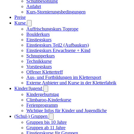
Schuhbesohlung
Anfahrt
Kurs-Stornierungsbedingungen
Preise
Kurse
Auffrischungskurs Toprope
Boulderkurs
Einstiegskurs
Einstiegskurs Teil2 (Aufbaukurs)
Einstiegskurs Erwachsene + Kind
Schnupperkurs
Technikkurse
Vorstiegskurs
Offener Klettertreff
Aus- und Fortbildungen im Klettersport
Externe Anbieter und Kurse in der Kletterfabrik
Kinder/Jugend
Kindergeburtstag
Climbaroo-Kinderkurse
Ferienprogramm
Wichtige Infos für Kinder und Jugendliche
(Schul-) Gruppen
Gruppen bis 10 Jahre
Gruppen ab 11 Jahre
Einstiegskurse für Gruppen