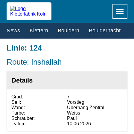
Zum
Navigation
Menü
Hauptinhalt
überspringen
springen
Navigation
News
Klettern
Bouldern
Bouldernacht
R
überspringen
Linie: 124
Route: Inshallah
Details
Grad:
7
Seil:
Vorstieg
Wand:
Überhang Zentral
Farbe:
Weiss
Schrauber:
Paul
Datum:
10.06.2026