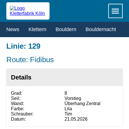
Zum
Navigation
Menü
Hauptinhalt
überspringen
springen
Navigation
News
Klettern
Bouldern
Bouldernacht
R
überspringen
Linie: 129
Route: Fidibus
Details
Grad:
8
Seil:
Vorstieg
Wand:
Überhang Zentral
Farbe:
Lila
Schrauber:
Tim
Datum:
21.05.2026