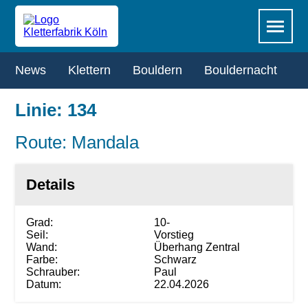
Zum
Navigation
Menü
Hauptinhalt
überspringen
springen
Navigation
News
Klettern
Bouldern
Bouldernacht
R
überspringen
Linie: 134
Route: Mandala
Details
Grad:
10-
Seil:
Vorstieg
Wand:
Überhang Zentral
Farbe:
Schwarz
Schrauber:
Paul
Datum:
22.04.2026