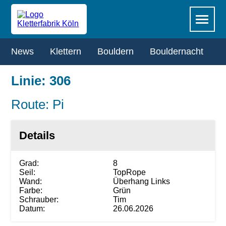
Zum
Navigation
Menü
Hauptinhalt
überspringen
springen
Navigation
News
Klettern
Bouldern
Bouldernacht
R
überspringen
Linie: 306
Route: Pi
Details
Grad:
8
Seil:
TopRope
Wand:
Überhang Links
Farbe:
Grün
Schrauber:
Tim
Datum:
26.06.2026