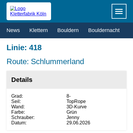
Zum
Navigation
Menü
Hauptinhalt
überspringen
springen
Navigation
News
Klettern
Bouldern
Bouldernacht
R
überspringen
Linie: 418
Route: Schlummerland
Details
Grad:
8-
Seil:
TopRope
Wand:
3D-Kurve
Farbe:
Grün
Schrauber:
Jenny
Datum:
29.06.2026