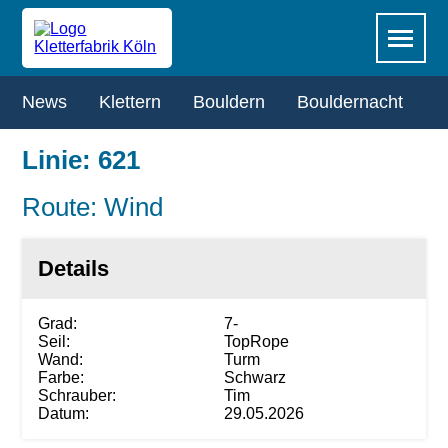
Zum
Navigation
Menü
Hauptinhalt
überspringen
springen
Navigation
News
Klettern
Bouldern
Bouldernacht
R
überspringen
Linie: 621
Route: Wind
Details
Grad:
7-
Seil:
TopRope
Wand:
Turm
Farbe:
Schwarz
Schrauber:
Tim
Datum:
29.05.2026