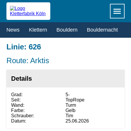
Zum
Navigation
Menü
Hauptinhalt
überspringen
springen
Navigation
News
Klettern
Bouldern
Bouldernacht
R
überspringen
Linie: 626
Route: Arktis
Details
Grad:
5-
Seil:
TopRope
Wand:
Turm
Farbe:
Gelb
Schrauber:
Tim
Datum:
25.06.2026