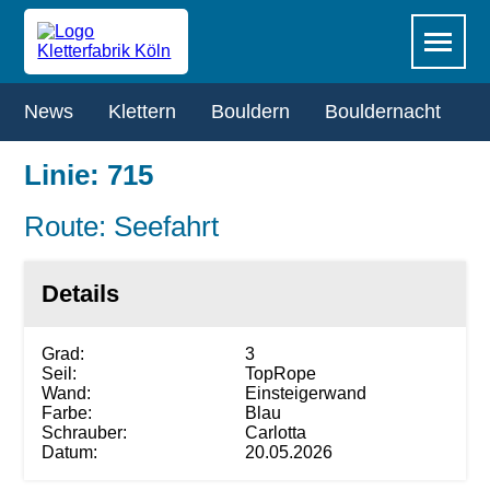
Zum
Navigation
Menü
Hauptinhalt
überspringen
springen
Navigation
News
Klettern
Bouldern
Bouldernacht
R
überspringen
Linie: 715
Route: Seefahrt
Details
Grad:
3
Seil:
TopRope
Wand:
Einsteigerwand
Farbe:
Blau
Schrauber:
Carlotta
Datum:
20.05.2026