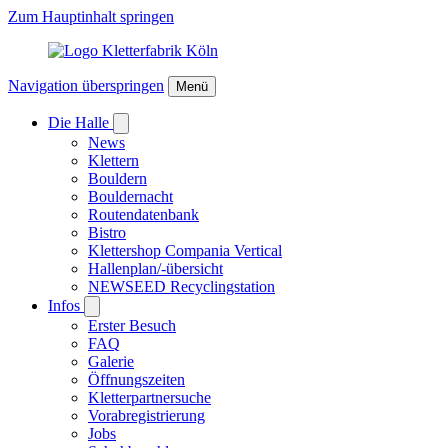
Zum Hauptinhalt springen
Navigation überspringen
Menü
Die Halle
News
Klettern
Bouldern
Bouldernacht
Routendatenbank
Bistro
Klettershop Compania Vertical
Hallenplan/-übersicht
NEWSEED Recyclingstation
Infos
Erster Besuch
FAQ
Galerie
Öffnungszeiten
Kletterpartnersuche
Vorabregistrierung
Jobs