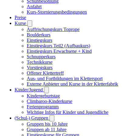
Schuhbesohlung
Anfahrt
Kurs-Stornierungsbedingungen
Preise
Kurse
Auffrischungskurs Toprope
Boulderkurs
Einstiegskurs
Einstiegskurs Teil2 (Aufbaukurs)
Einstiegskurs Erwachsene + Kind
Schnupperkurs
Technikkurse
Vorstiegskurs
Offener Klettertreff
Aus- und Fortbildungen im Klettersport
Externe Anbieter und Kurse in der Kletterfabrik
Kinder/Jugend
Kindergeburtstag
Climbaroo-Kinderkurse
Ferienprogramm
Wichtige Infos für Kinder und Jugendliche
(Schul-) Gruppen
Gruppen bis 10 Jahre
Gruppen ab 11 Jahre
Einstiegskurse für Gruppen